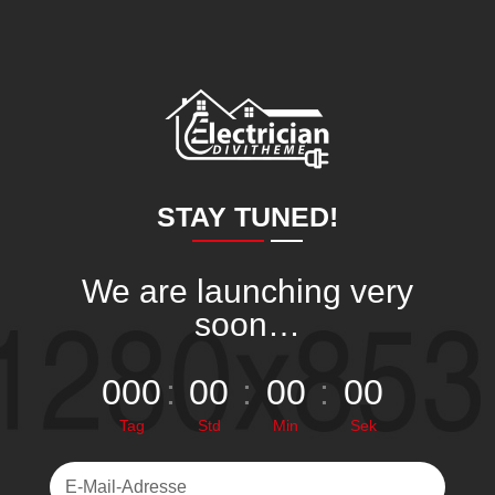
STAY TUNED!
We are launching very
soon…
000
:
00
:
00
:
00
Tag
Std
Min
Sek