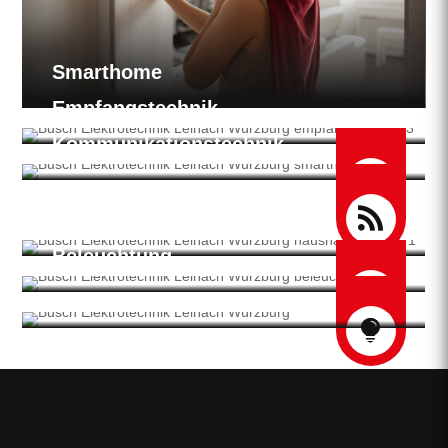
Smarthome
Empfangstechnik
Kommunikationstechnik


Haushaltsgeräte
Beleuchtung

