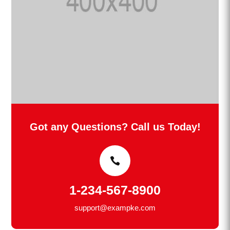
Got any Questions? Call us Today!
1-234-567-8900
support@exampke.com