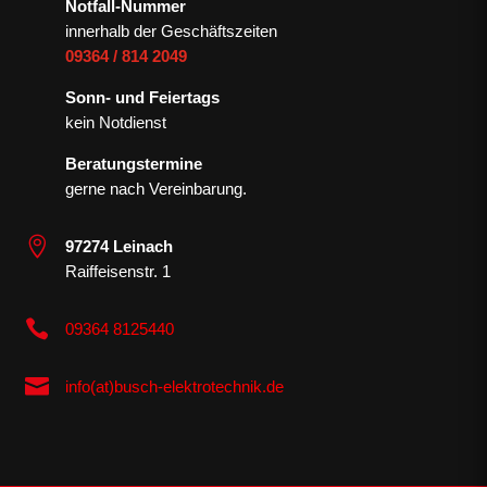
Notfall-Nummer
innerhalb der Geschäftszeiten
09364 / 814 2049
Sonn- und Feiertags
kein Notdienst
Beratungstermine
gerne nach Vereinbarung.

97274 Leinach
Raiffeisenstr. 1

09364 8125440

info(at)busch-elektrotechnik.de
Wir verwenden Cookies, um dir die bestmögliche Erfahrung